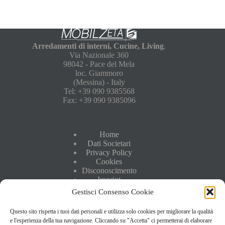
Arredamenti di interni, Cucine, Living
.
Via Nazionale 360
98042 - Pace del Mela
loc. Giammoro
(Messina) - Italy
Tel: +39 090 9385568
Fax: +39 090 9385096
Home
Dati Societari
Privacy Policy
Cookies
Disconoscimento
Imprint
Sitemap
Gestisci Consenso Cookie
Questo sito rispetta i tuoi dati personali e utilizza solo cookies per migliorare la qualità
e l'esperienza della tua navigazione. Cliccando su "Accetta" ci permetterai di elaborare